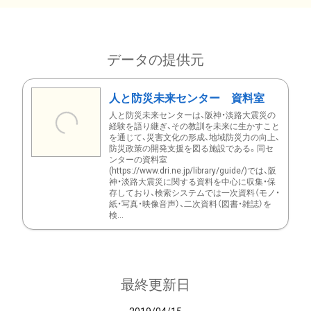
データの提供元
人と防災未来センター 資料室
人と防災未来センターは、阪神・淡路大震災の
経験を語り継ぎ、その教訓を未来に生かすこと
を通じて、災害文化の形成、地域防災力の向上、
防災政策の開発支援を図る施設である。同セ
ンターの資料室
(https://www.dri.ne.jp/library/guide/)では、阪
神・淡路大震災に関する資料を中心に収集・保
存しており、検索システムでは一次資料（モノ・
紙・写真・映像音声）、二次資料（図書・雑誌）を
検...
最終更新日