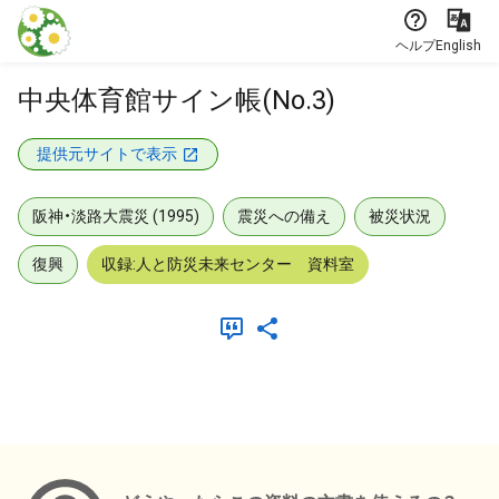
本文に飛ぶ
ヘルプ
English
中央体育館サイン帳(No.3)
提供元サイトで表示
阪神・淡路大震災 (1995)
震災への備え
被災状況
復興
収録:人と防災未来センター 資料室
メタデータ