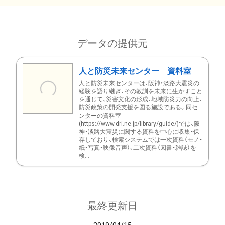
データの提供元
人と防災未来センター 資料室
人と防災未来センターは、阪神・淡路大震災の
経験を語り継ぎ、その教訓を未来に生かすこと
を通じて、災害文化の形成、地域防災力の向上、
防災政策の開発支援を図る施設である。同セ
ンターの資料室
(https://www.dri.ne.jp/library/guide/)では、阪
神・淡路大震災に関する資料を中心に収集・保
存しており、検索システムでは一次資料（モノ・
紙・写真・映像音声）、二次資料（図書・雑誌）を
検...
最終更新日