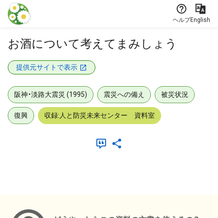
本文に飛ぶ
ヘルプ
English
お酒について考えてまみしょう
提供元サイトで表示
阪神・淡路大震災 (1995)
震災への備え
被災状況
復興
収録:人と防災未来センター 資料室
メタデータ