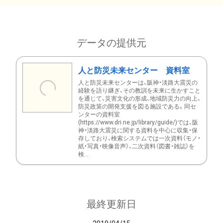
データの提供元
人と防災未来センター 資料室
人と防災未来センターは、阪神・淡路大震災の
経験を語り継ぎ、その教訓を未来に生かすこと
を通じて、災害文化の形成、地域防災力の向上、
防災政策の開発支援を図る施設である。同セ
ンターの資料室
(https://www.dri.ne.jp/library/guide/)では、阪
神・淡路大震災に関する資料を中心に収集・保
存しており、検索システムでは一次資料（モノ・
紙・写真・映像音声）、二次資料（図書・雑誌）を
検...
最終更新日