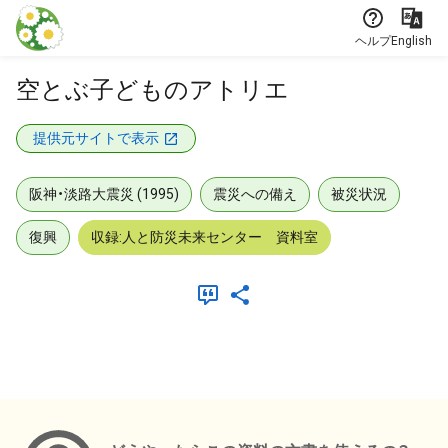
本文に飛ぶ
ヘルプ
English
空とぶ子どものアトリエ
提供元サイトで表示
阪神・淡路大震災 (1995)
震災への備え
被災状況
復興
収録:人と防災未来センター 資料室
メタデータ