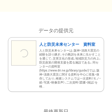
データの提供元
人と防災未来センター 資料室
人と防災未来センターは、阪神・淡路大震災の
経験を語り継ぎ、その教訓を未来に生かすこと
を通じて、災害文化の形成、地域防災力の向上、
防災政策の開発支援を図る施設である。同セ
ンターの資料室
(https://www.dri.ne.jp/library/guide/)では、阪
神・淡路大震災に関する資料を中心に収集・保
存しており、検索システムでは一次資料（モノ・
紙・写真・映像音声）、二次資料（図書・雑誌）を
検...
最終更新日