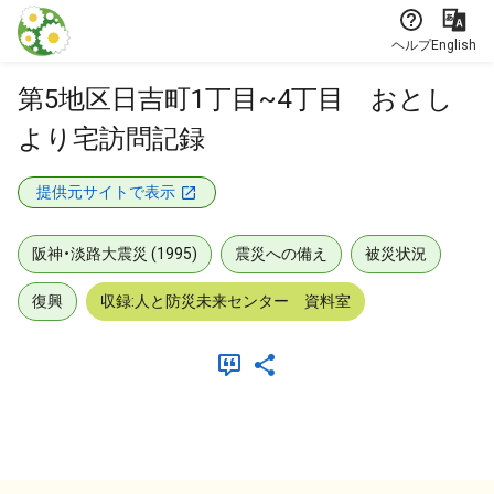
本文に飛ぶ
ヘルプ
English
第5地区日吉町1丁目~4丁目 おとし
より宅訪問記録
提供元サイトで表示
阪神・淡路大震災 (1995)
震災への備え
被災状況
復興
収録:人と防災未来センター 資料室
メタデータ