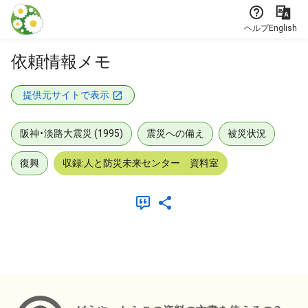
本文に飛ぶ
ヘルプ
English
依頼情報メモ
提供元サイトで表示
阪神・淡路大震災 (1995)
震災への備え
被災状況
復興
収録:人と防災未来センター 資料室
メタデータ