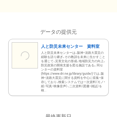
データの提供元
人と防災未来センター 資料室
人と防災未来センターは、阪神・淡路大震災の
経験を語り継ぎ、その教訓を未来に生かすこと
を通じて、災害文化の形成、地域防災力の向上、
防災政策の開発支援を図る施設である。同セ
ンターの資料室
(https://www.dri.ne.jp/library/guide/)では、阪
神・淡路大震災に関する資料を中心に収集・保
存しており、検索システムでは一次資料（モノ・
紙・写真・映像音声）、二次資料（図書・雑誌）を
検...
最終更新日