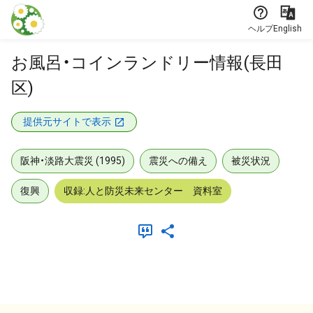
本文に飛ぶ
ヘルプ
English
お風呂・コインランドリー情報(長田
区)
提供元サイトで表示
阪神・淡路大震災 (1995)
震災への備え
被災状況
復興
収録:人と防災未来センター 資料室
メタデータ