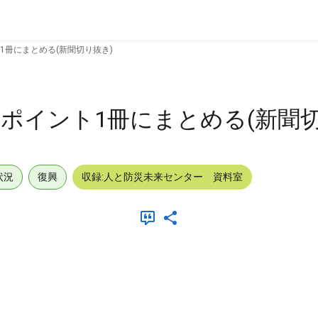
1冊にまとめる(新聞切り抜き)
ポイント1冊にまとめる(新聞切
状況
復興
収録:人と防災未来センター 資料室