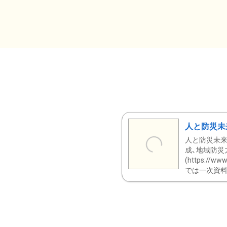
人と防災未
人と防災未来
成、地域防災
(https:/
では一次資料（