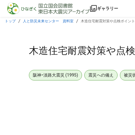
本文に飛ぶ
ギャラリー
トップ
人と防災未来センター 資料室
木造住宅耐震対策や点検ポイント
木造住宅耐震対策や点検
阪神・淡路大震災 (1995)
震災への備え
被災
メタデータ