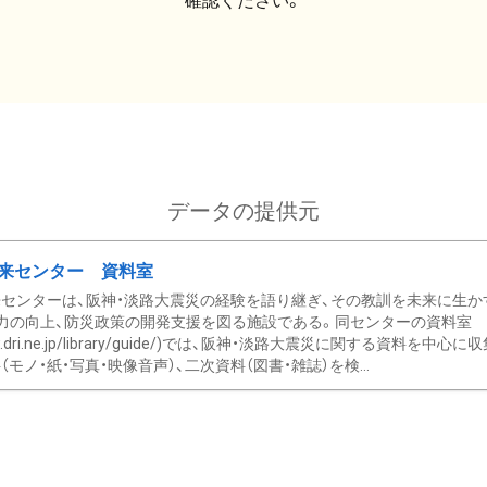
確認ください。
データの提供元
来センター 資料室
センターは、阪神・淡路大震災の経験を語り継ぎ、その教訓を未来に生か
力の向上、防災政策の開発支援を図る施設である。同センターの資料室
/www.dri.ne.jp/library/guide/)では、阪神・淡路大震災に関する資料
モノ・紙・写真・映像音声）、二次資料（図書・雑誌）を検...