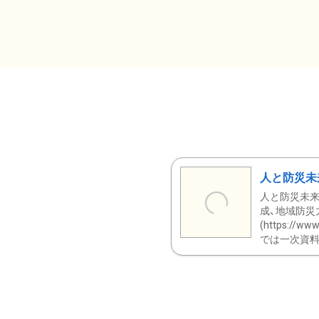
人と防災未
人と防災未来
成、地域防災
(https:/
では一次資料（