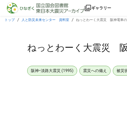
本文に飛ぶ
ギャラリー
トップ
人と防災未来センター 資料室
ねっとわーく大震災 阪神電車の
ねっとわーく大震災 阪
阪神・淡路大震災 (1995)
震災への備え
被災
メタデータ