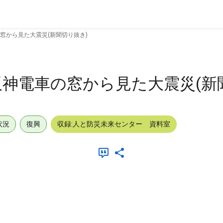
窓から見た大震災(新聞切り抜き)
神電車の窓から見た大震災(新
状況
復興
収録:人と防災未来センター 資料室