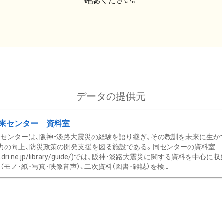
確認ください。
データの提供元
来センター 資料室
センターは、阪神・淡路大震災の経験を語り継ぎ、その教訓を未来に生か
力の向上、防災政策の開発支援を図る施設である。同センターの資料室
/www.dri.ne.jp/library/guide/)では、阪神・淡路大震災に関する資料
モノ・紙・写真・映像音声）、二次資料（図書・雑誌）を検...