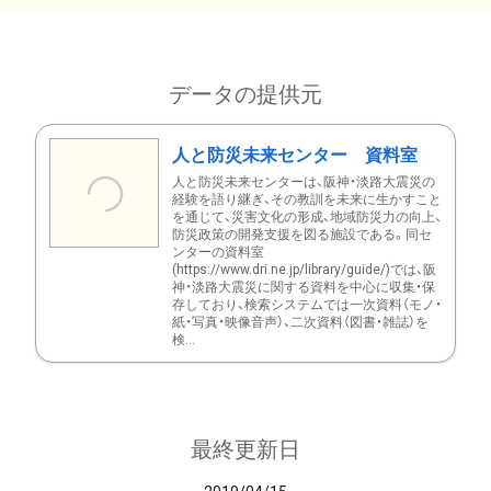
データの提供元
人と防災未来センター 資料室
人と防災未来センターは、阪神・淡路大震災の
経験を語り継ぎ、その教訓を未来に生かすこと
を通じて、災害文化の形成、地域防災力の向上、
防災政策の開発支援を図る施設である。同セ
ンターの資料室
(https://www.dri.ne.jp/library/guide/)では、阪
神・淡路大震災に関する資料を中心に収集・保
存しており、検索システムでは一次資料（モノ・
紙・写真・映像音声）、二次資料（図書・雑誌）を
検...
最終更新日