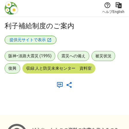
本文に飛ぶ
ヘルプ
English
利子補給制度のご案内
提供元サイトで表示
阪神・淡路大震災 (1995)
震災への備え
被災状況
復興
収録:人と防災未来センター 資料室
メタデータ