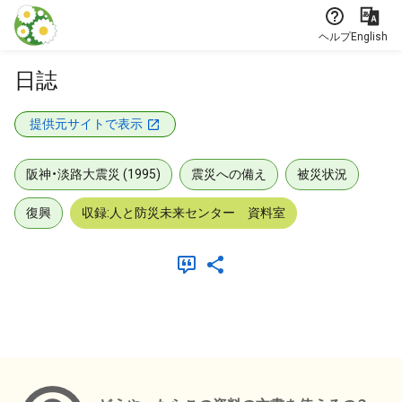
本文に飛ぶ
ヘルプ
English
日誌
提供元サイトで表示
阪神・淡路大震災 (1995)
震災への備え
被災状況
復興
収録:人と防災未来センター 資料室
メタデータ