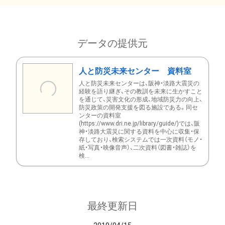
データの提供元
人と防災未来センター 資料室
人と防災未来センターは、阪神・淡路大震災の
経験を語り継ぎ、その教訓を未来に生かすこと
を通じて、災害文化の形成、地域防災力の向上、
防災政策の開発支援を図る施設である。同セ
ンターの資料室
(https://www.dri.ne.jp/library/guide/)では、阪
神・淡路大震災に関する資料を中心に収集・保
存しており、検索システムでは一次資料（モノ・
紙・写真・映像音声）、二次資料（図書・雑誌）を
検...
最終更新日