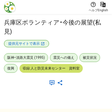
本文に飛ぶ
ヘルプ
English
兵庫区ボランティア・今後の展望(私
見)
提供元サイトで表示
阪神・淡路大震災 (1995)
震災への備え
被災状況
復興
収録:人と防災未来センター 資料室
メタデータ