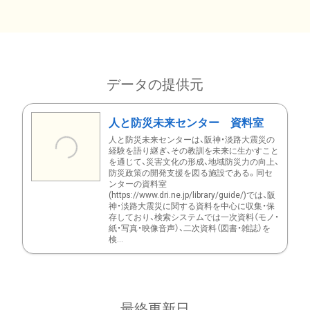
データの提供元
人と防災未来センター 資料室
人と防災未来センターは、阪神・淡路大震災の
経験を語り継ぎ、その教訓を未来に生かすこと
を通じて、災害文化の形成、地域防災力の向上、
防災政策の開発支援を図る施設である。同セ
ンターの資料室
(https://www.dri.ne.jp/library/guide/)では、阪
神・淡路大震災に関する資料を中心に収集・保
存しており、検索システムでは一次資料（モノ・
紙・写真・映像音声）、二次資料（図書・雑誌）を
検...
最終更新日