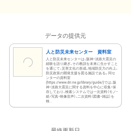
データの提供元
人と防災未来センター 資料室
人と防災未来センターは、阪神・淡路大震災の
経験を語り継ぎ、その教訓を未来に生かすこと
を通じて、災害文化の形成、地域防災力の向上、
防災政策の開発支援を図る施設である。同セ
ンターの資料室
(https://www.dri.ne.jp/library/guide/)では、阪
神・淡路大震災に関する資料を中心に収集・保
存しており、検索システムでは一次資料（モノ・
紙・写真・映像音声）、二次資料（図書・雑誌）を
検...
最終更新日