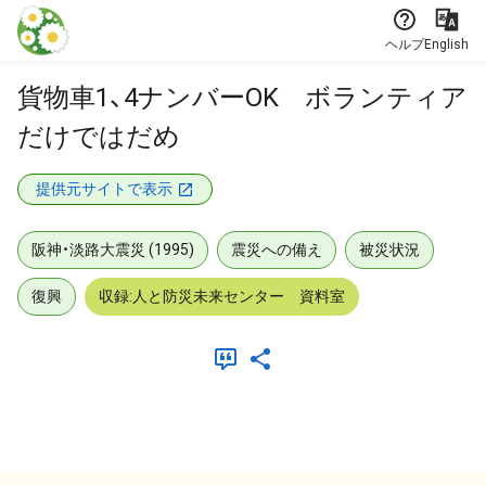
本文に飛ぶ
ヘルプ
English
貨物車1、4ナンバーOK ボランティア
だけではだめ
提供元サイトで表示
阪神・淡路大震災 (1995)
震災への備え
被災状況
復興
収録:人と防災未来センター 資料室
メタデータ