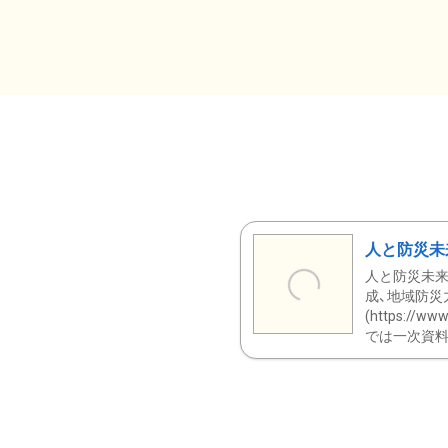
人と防災未
人と防災未来
成、地域防災
(https:/
では一次資料（