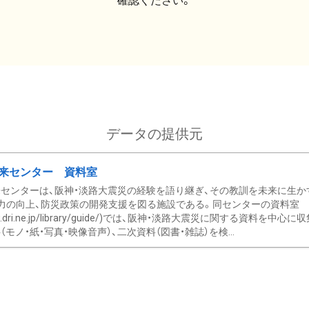
確認ください。
データの提供元
来センター 資料室
センターは、阪神・淡路大震災の経験を語り継ぎ、その教訓を未来に生か
力の向上、防災政策の開発支援を図る施設である。同センターの資料室
/www.dri.ne.jp/library/guide/)では、阪神・淡路大震災に関する資料
モノ・紙・写真・映像音声）、二次資料（図書・雑誌）を検...