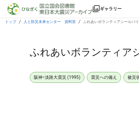
本文に飛ぶ
ギャラリー
トップ
人と防災未来センター 資料室
ふれあいボランティアシールパイ
ふれあいボランティア
阪神・淡路大震災 (1995)
震災への備え
被災
メタデータ