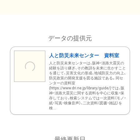
データの提供元
人と防災未来センター 資料室
人と防災未来センターは、阪神・淡路大震災の
経験を語り継ぎ、その教訓を未来に生かすこと
を通じて、災害文化の形成、地域防災力の向上、
防災政策の開発支援を図る施設である。同セ
ンターの資料室
(https://www.dri.ne.jp/library/guide/)では、阪
神・淡路大震災に関する資料を中心に収集・保
存しており、検索システムでは一次資料（モノ・
紙・写真・映像音声）、二次資料（図書・雑誌）を
検...
最終更新日