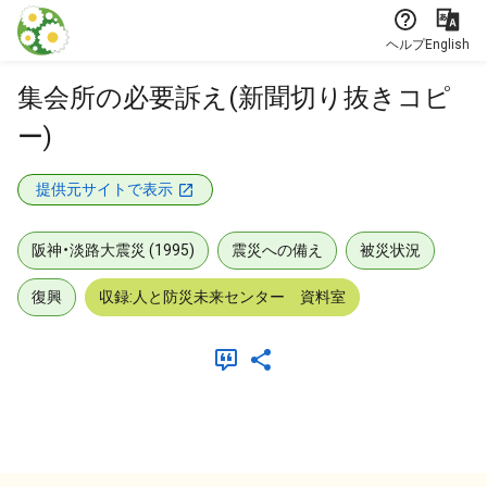
本文に飛ぶ
ヘルプ
English
集会所の必要訴え(新聞切り抜きコピ
ー)
提供元サイトで表示
阪神・淡路大震災 (1995)
震災への備え
被災状況
復興
収録:人と防災未来センター 資料室
メタデータ