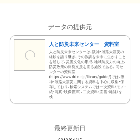
データの提供元
人と防災未来センター 資料室
人と防災未来センターは、阪神・淡路大震災の
経験を語り継ぎ、その教訓を未来に生かすこと
を通じて、災害文化の形成、地域防災力の向上、
防災政策の開発支援を図る施設である。同セ
ンターの資料室
(https://www.dri.ne.jp/library/guide/)では、阪
神・淡路大震災に関する資料を中心に収集・保
存しており、検索システムでは一次資料（モノ・
紙・写真・映像音声）、二次資料（図書・雑誌）を
検...
最終更新日