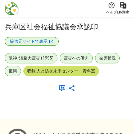
本文に飛ぶ
ヘルプ
English
兵庫区社会福祉協議会承認印
提供元サイトで表示
阪神・淡路大震災 (1995)
震災への備え
被災状況
復興
収録:人と防災未来センター 資料室
メタデータ