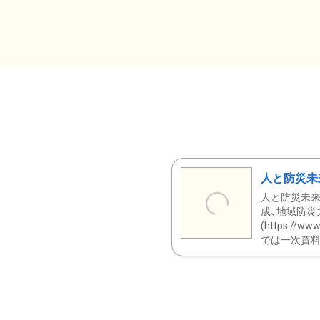
人と防災未
人と防災未来
成、地域防災
(https:/
では一次資料（