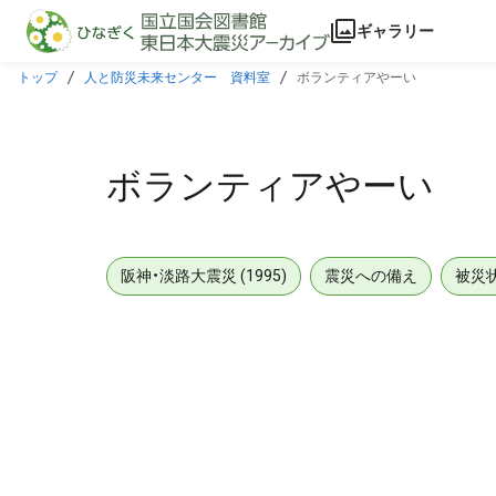
本文に飛ぶ
ギャラリー
トップ
人と防災未来センター 資料室
ボランティアやーい
ボランティアやーい
阪神・淡路大震災 (1995)
震災への備え
被災
メタデータ