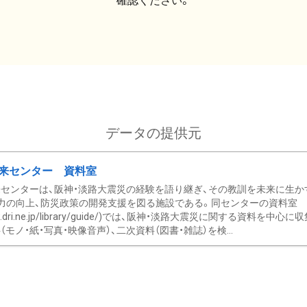
確認ください。
データの提供元
来センター 資料室
センターは、阪神・淡路大震災の経験を語り継ぎ、その教訓を未来に生か
力の向上、防災政策の開発支援を図る施設である。同センターの資料室
/www.dri.ne.jp/library/guide/)では、阪神・淡路大震災に関する資料
モノ・紙・写真・映像音声）、二次資料（図書・雑誌）を検...