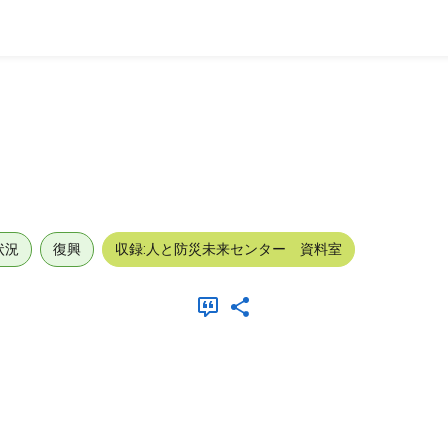
状況
復興
収録:人と防災未来センター 資料室