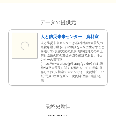
データの提供元
人と防災未来センター 資料室
人と防災未来センターは、阪神・淡路大震災の
経験を語り継ぎ、その教訓を未来に生かすこと
を通じて、災害文化の形成、地域防災力の向上、
防災政策の開発支援を図る施設である。同セ
ンターの資料室
(https://www.dri.ne.jp/library/guide/)では、阪
神・淡路大震災に関する資料を中心に収集・保
存しており、検索システムでは一次資料（モノ・
紙・写真・映像音声）、二次資料（図書・雑誌）を
検...
最終更新日