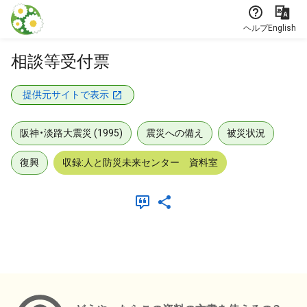
本文に飛ぶ
ヘルプ
English
相談等受付票
提供元サイトで表示
阪神・淡路大震災 (1995)
震災への備え
被災状況
復興
収録:人と防災未来センター 資料室
メタデータ