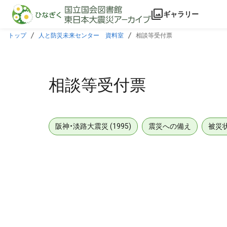
本文に飛ぶ
ギャラリー
トップ
人と防災未来センター 資料室
相談等受付票
相談等受付票
阪神・淡路大震災 (1995)
震災への備え
被災
メタデータ