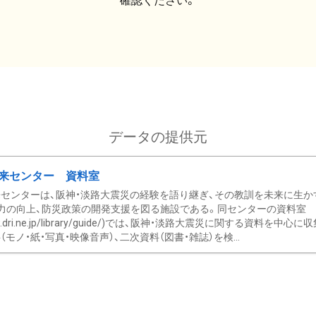
確認ください。
データの提供元
来センター 資料室
センターは、阪神・淡路大震災の経験を語り継ぎ、その教訓を未来に生か
力の向上、防災政策の開発支援を図る施設である。同センターの資料室
/www.dri.ne.jp/library/guide/)では、阪神・淡路大震災に関する資料
モノ・紙・写真・映像音声）、二次資料（図書・雑誌）を検...