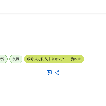
状況
復興
収録:人と防災未来センター 資料室