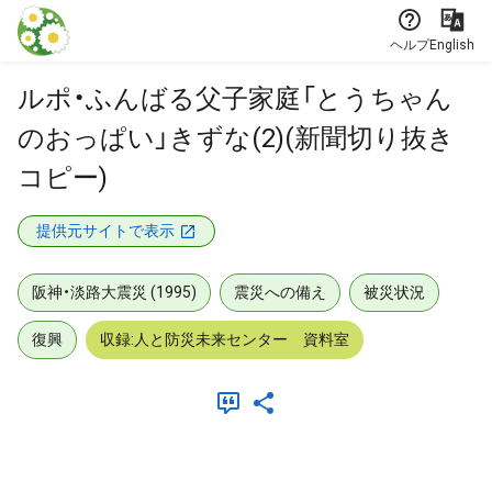
本文に飛ぶ
ヘルプ
English
ルポ・ふんばる父子家庭「とうちゃん
のおっぱい」きずな(2)(新聞切り抜き
コピー)
提供元サイトで表示
阪神・淡路大震災 (1995)
震災への備え
被災状況
復興
収録:人と防災未来センター 資料室