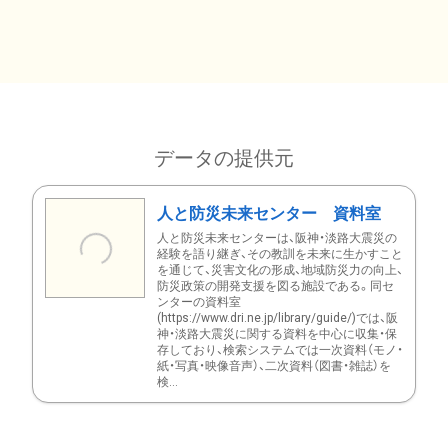
データの提供元
人と防災未来センター 資料室
人と防災未来センターは、阪神・淡路大震災の
経験を語り継ぎ、その教訓を未来に生かすこと
を通じて、災害文化の形成、地域防災力の向上、
防災政策の開発支援を図る施設である。同セ
ンターの資料室
(https://www.dri.ne.jp/library/guide/)では、阪
神・淡路大震災に関する資料を中心に収集・保
存しており、検索システムでは一次資料（モノ・
紙・写真・映像音声）、二次資料（図書・雑誌）を
検...