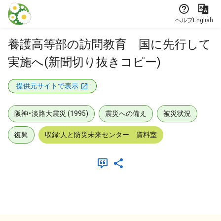
本文に飛ぶ
ヘルプ
English
養護高等部の訪問教育 国に先行して
実施へ(新聞切り抜きコピー)
提供元サイトで表示
阪神・淡路大震災 (1995)
震災への備え
被災状況
復興
収録:人と防災未来センター 資料室
メタデータ