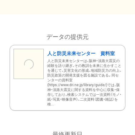
データの提供元
人と防災未来センター 資料室
人と防災未来センターは、阪神・淡路大震災の
経験を語り継ぎ、その教訓を未来に生かすこと
を通じて、災害文化の形成、地域防災力の向上、
防災政策の開発支援を図る施設である。同セ
ンターの資料室
(https://www.dri.ne.jp/library/guide/)では、阪
神・淡路大震災に関する資料を中心に収集・保
存しており、検索システムでは一次資料（モノ・
紙・写真・映像音声）、二次資料（図書・雑誌）を
検...
最終更新日