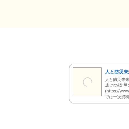
人と防災未
人と防災未来
成、地域防災
(https:/
では一次資料（