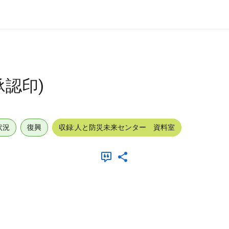
認印)
状況
復興
収録:人と防災未来センター 資料室