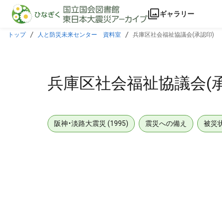
本文に飛ぶ
ギャラリー
トップ
人と防災未来センター 資料室
兵庫区社会福祉協議会(承認印)
兵庫区社会福祉協議会(承
阪神・淡路大震災 (1995)
震災への備え
被災
メタデータ