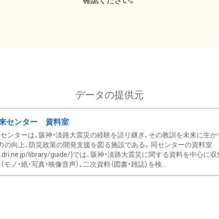
確認ください。
データの提供元
来センター 資料室
センターは、阪神・淡路大震災の経験を語り継ぎ、その教訓を未来に生か
力の向上、防災政策の開発支援を図る施設である。同センターの資料室
/www.dri.ne.jp/library/guide/)では、阪神・淡路大震災に関する資料
モノ・紙・写真・映像音声）、二次資料（図書・雑誌）を検...