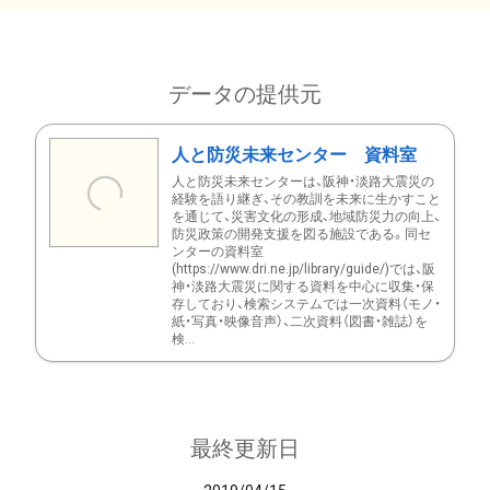
データの提供元
人と防災未来センター 資料室
人と防災未来センターは、阪神・淡路大震災の
経験を語り継ぎ、その教訓を未来に生かすこと
を通じて、災害文化の形成、地域防災力の向上、
防災政策の開発支援を図る施設である。同セ
ンターの資料室
(https://www.dri.ne.jp/library/guide/)では、阪
神・淡路大震災に関する資料を中心に収集・保
存しており、検索システムでは一次資料（モノ・
紙・写真・映像音声）、二次資料（図書・雑誌）を
検...
最終更新日