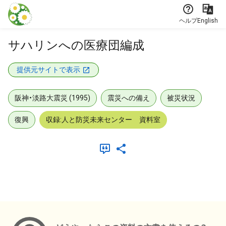
本文に飛ぶ
ヘルプ
English
サハリンへの医療団編成
提供元サイトで表示
阪神・淡路大震災 (1995)
震災への備え
被災状況
復興
収録:人と防災未来センター 資料室
メタデータ