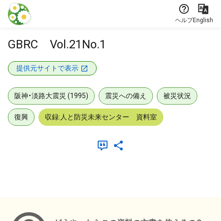
本文に飛ぶ
ヘルプ
English
GBRC Vol.21No.1
提供元サイトで表示
阪神・淡路大震災 (1995)
震災への備え
被災状況
復興
収録:人と防災未来センター 資料室
メタデータ