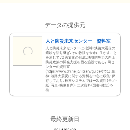
データの提供元
人と防災未来センター 資料室
人と防災未来センターは、阪神・淡路大震災の
経験を語り継ぎ、その教訓を未来に生かすこと
を通じて、災害文化の形成、地域防災力の向上、
防災政策の開発支援を図る施設である。同セ
ンターの資料室
(https://www.dri.ne.jp/library/guide/)では、阪
神・淡路大震災に関する資料を中心に収集・保
存しており、検索システムでは一次資料（モノ・
紙・写真・映像音声）、二次資料（図書・雑誌）を
検...
最終更新日