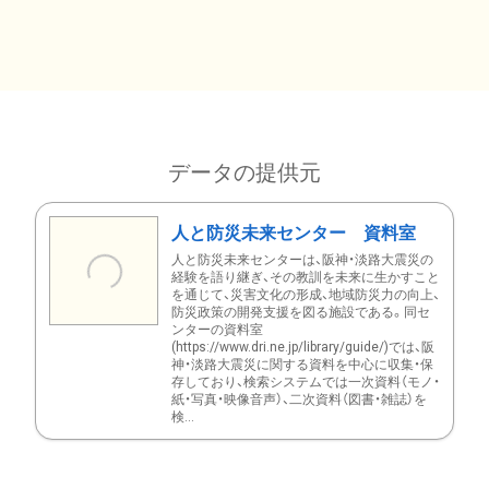
データの提供元
人と防災未来センター 資料室
人と防災未来センターは、阪神・淡路大震災の
経験を語り継ぎ、その教訓を未来に生かすこと
を通じて、災害文化の形成、地域防災力の向上、
防災政策の開発支援を図る施設である。同セ
ンターの資料室
(https://www.dri.ne.jp/library/guide/)では、阪
神・淡路大震災に関する資料を中心に収集・保
存しており、検索システムでは一次資料（モノ・
紙・写真・映像音声）、二次資料（図書・雑誌）を
検...