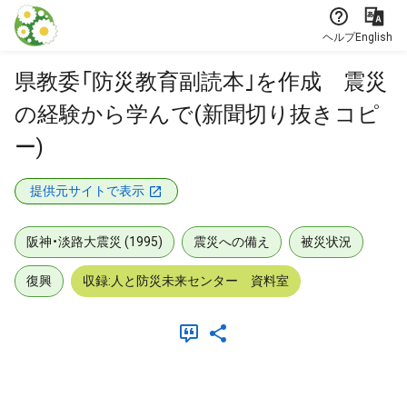
本文に飛ぶ
ヘルプ
English
県教委「防災教育副読本｣を作成 震災
の経験から学んで(新聞切り抜きコピ
ー)
提供元サイトで表示
阪神・淡路大震災 (1995)
震災への備え
被災状況
復興
収録:人と防災未来センター 資料室