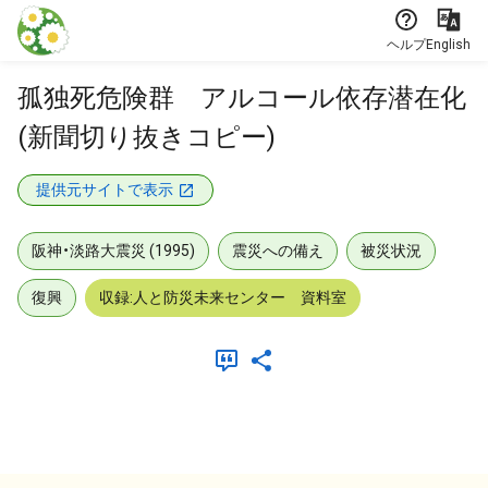
本文に飛ぶ
ヘルプ
English
孤独死危険群 アルコール依存潜在化
(新聞切り抜きコピー)
提供元サイトで表示
阪神・淡路大震災 (1995)
震災への備え
被災状況
復興
収録:人と防災未来センター 資料室
メタデータ