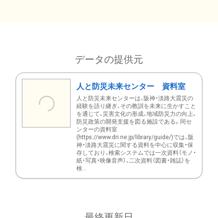
データの提供元
人と防災未来センター 資料室
人と防災未来センターは、阪神・淡路大震災の
経験を語り継ぎ、その教訓を未来に生かすこと
を通じて、災害文化の形成、地域防災力の向上、
防災政策の開発支援を図る施設である。同セ
ンターの資料室
(https://www.dri.ne.jp/library/guide/)では、阪
神・淡路大震災に関する資料を中心に収集・保
存しており、検索システムでは一次資料（モノ・
紙・写真・映像音声）、二次資料（図書・雑誌）を
検...
最終更新日