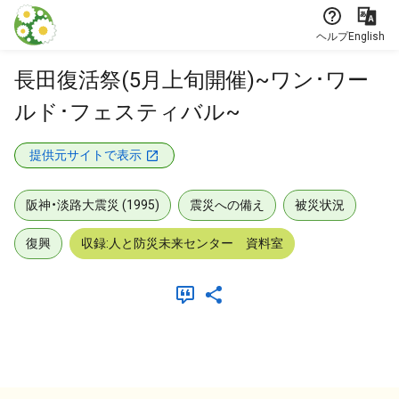
本文に飛ぶ
ヘルプ
English
長田復活祭(5月上旬開催)~ワン･ワー
ルド･フェスティバル~
提供元サイトで表示
阪神・淡路大震災 (1995)
震災への備え
被災状況
復興
収録:人と防災未来センター 資料室
メタデータ