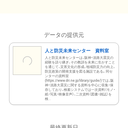
データの提供元
人と防災未来センター 資料室
人と防災未来センターは、阪神・淡路大震災の
経験を語り継ぎ、その教訓を未来に生かすこと
を通じて、災害文化の形成、地域防災力の向上、
防災政策の開発支援を図る施設である。同セ
ンターの資料室
(https://www.dri.ne.jp/library/guide/)では、阪
神・淡路大震災に関する資料を中心に収集・保
存しており、検索システムでは一次資料（モノ・
紙・写真・映像音声）、二次資料（図書・雑誌）を
検...
最終更新日