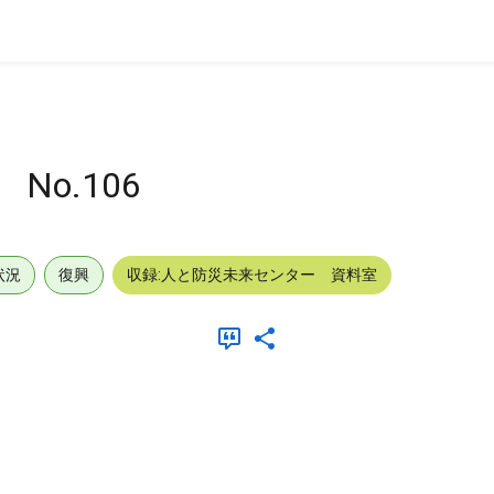
No.106
状況
復興
収録:人と防災未来センター 資料室