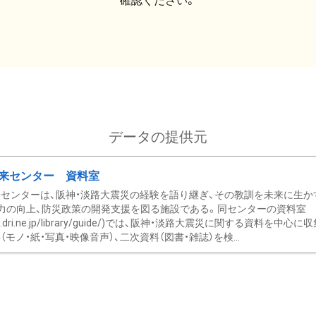
確認ください。
データの提供元
来センター 資料室
センターは、阪神・淡路大震災の経験を語り継ぎ、その教訓を未来に生か
力の向上、防災政策の開発支援を図る施設である。同センターの資料室
/www.dri.ne.jp/library/guide/)では、阪神・淡路大震災に関する資料
モノ・紙・写真・映像音声）、二次資料（図書・雑誌）を検...