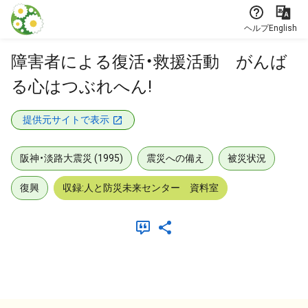
本文に飛ぶ
ヘルプ
English
障害者による復活・救援活動 がんば
る心はつぶれへん!
提供元サイトで表示
阪神・淡路大震災 (1995)
震災への備え
被災状況
復興
収録:人と防災未来センター 資料室
メタデータ