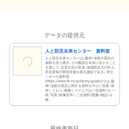
データの提供元
人と防災未来センター 資料室
人と防災未来センターは、阪神・淡路大震災の
経験を語り継ぎ、その教訓を未来に生かすこと
を通じて、災害文化の形成、地域防災力の向上、
防災政策の開発支援を図る施設である。同セ
ンターの資料室
(https://www.dri.ne.jp/library/guide/)では、阪
神・淡路大震災に関する資料を中心に収集・保
存しており、検索システムでは一次資料（モノ・
紙・写真・映像音声）、二次資料（図書・雑誌）を
検...
最終更新日