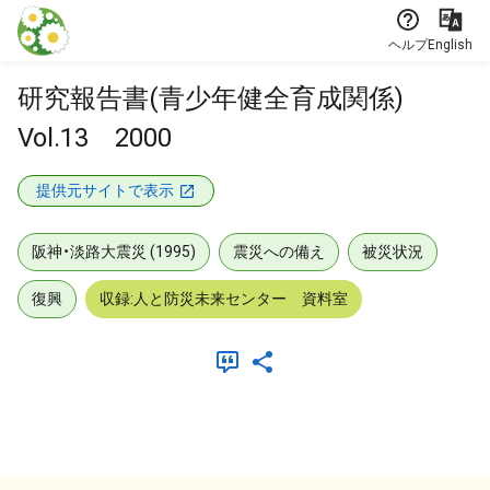
本文に飛ぶ
ヘルプ
English
研究報告書(青少年健全育成関係)
Vol.13 2000
提供元サイトで表示
阪神・淡路大震災 (1995)
震災への備え
被災状況
復興
収録:人と防災未来センター 資料室
メタデータ