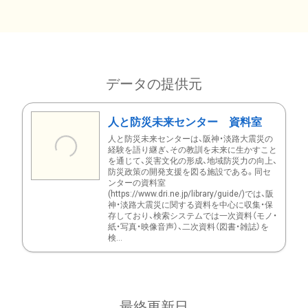
データの提供元
人と防災未来センター 資料室
人と防災未来センターは、阪神・淡路大震災の
経験を語り継ぎ、その教訓を未来に生かすこと
を通じて、災害文化の形成、地域防災力の向上、
防災政策の開発支援を図る施設である。同セ
ンターの資料室
(https://www.dri.ne.jp/library/guide/)では、阪
神・淡路大震災に関する資料を中心に収集・保
存しており、検索システムでは一次資料（モノ・
紙・写真・映像音声）、二次資料（図書・雑誌）を
検...
最終更新日