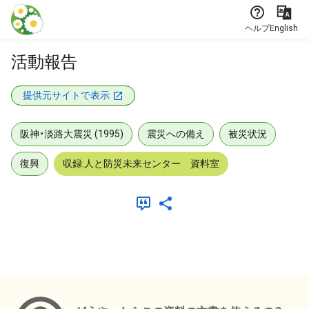
本文に飛ぶ
ヘルプ
English
活動報告
提供元サイトで表示
阪神・淡路大震災 (1995)
震災への備え
被災状況
復興
収録:人と防災未来センター 資料室
メタデータ