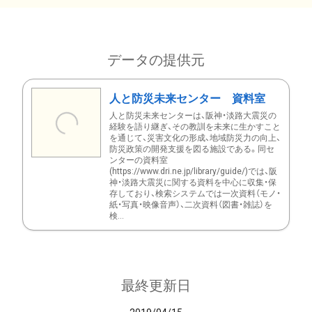
データの提供元
人と防災未来センター 資料室
人と防災未来センターは、阪神・淡路大震災の
経験を語り継ぎ、その教訓を未来に生かすこと
を通じて、災害文化の形成、地域防災力の向上、
防災政策の開発支援を図る施設である。同セ
ンターの資料室
(https://www.dri.ne.jp/library/guide/)では、阪
神・淡路大震災に関する資料を中心に収集・保
存しており、検索システムでは一次資料（モノ・
紙・写真・映像音声）、二次資料（図書・雑誌）を
検...
最終更新日