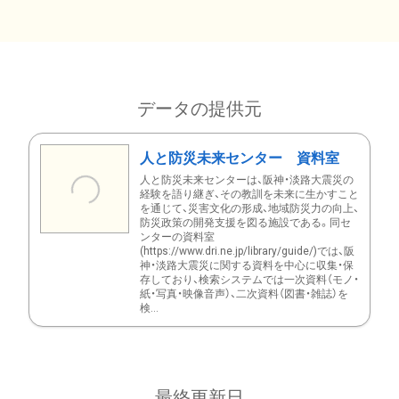
データの提供元
人と防災未来センター 資料室
人と防災未来センターは、阪神・淡路大震災の
経験を語り継ぎ、その教訓を未来に生かすこと
を通じて、災害文化の形成、地域防災力の向上、
防災政策の開発支援を図る施設である。同セ
ンターの資料室
(https://www.dri.ne.jp/library/guide/)では、阪
神・淡路大震災に関する資料を中心に収集・保
存しており、検索システムでは一次資料（モノ・
紙・写真・映像音声）、二次資料（図書・雑誌）を
検...
最終更新日