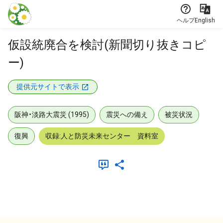
本文に飛ぶ
ヘルプ
English
仮設統廃合を検討(新聞切り抜きコピ
ー)
提供元サイトで表示
阪神・淡路大震災 (1995)
震災への備え
被災状況
復興
収録:人と防災未来センター 資料室
メタデータ