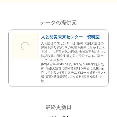
データの提供元
人と防災未来センター 資料室
人と防災未来センターは、阪神・淡路大震災の
経験を語り継ぎ、その教訓を未来に生かすこと
を通じて、災害文化の形成、地域防災力の向上、
防災政策の開発支援を図る施設である。同セ
ンターの資料室
(https://www.dri.ne.jp/library/guide/)では、阪
神・淡路大震災に関する資料を中心に収集・保
存しており、検索システムでは一次資料（モノ・
紙・写真・映像音声）、二次資料（図書・雑誌）を
検...
最終更新日