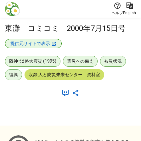
本文に飛ぶ
ヘルプ
English
東灘 コミコミ 2000年7月15日号
提供元サイトで表示
阪神・淡路大震災 (1995)
震災への備え
被災状況
復興
収録:人と防災未来センター 資料室
メタデータ