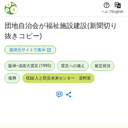
本文に飛ぶ
ヘルプ
English
団地自治会が福祉施設建設(新聞切り
抜きコピー)
提供元サイトで表示
阪神・淡路大震災 (1995)
震災への備え
被災状況
復興
収録:人と防災未来センター 資料室
メタデータ