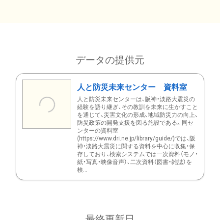
データの提供元
人と防災未来センター 資料室
人と防災未来センターは、阪神・淡路大震災の
経験を語り継ぎ、その教訓を未来に生かすこと
を通じて、災害文化の形成、地域防災力の向上、
防災政策の開発支援を図る施設である。同セ
ンターの資料室
(https://www.dri.ne.jp/library/guide/)では、阪
神・淡路大震災に関する資料を中心に収集・保
存しており、検索システムでは一次資料（モノ・
紙・写真・映像音声）、二次資料（図書・雑誌）を
検...
最終更新日