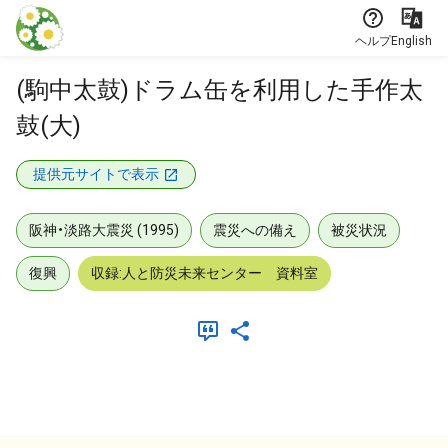
本文に飛ぶ
ヘルプ
English
(駒中太鼓)ドラム缶を利用した手作太
鼓(大)
提供元サイトで表示
阪神・淡路大震災 (1995)
震災への備え
被災状況
復興
収録:人と防災未来センター 資料室
メタデータ