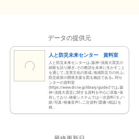
データの提供元
人と防災未来センター 資料室
人と防災未来センターは、阪神・淡路大震災の
経験を語り継ぎ、その教訓を未来に生かすこと
を通じて、災害文化の形成、地域防災力の向上、
防災政策の開発支援を図る施設である。同セ
ンターの資料室
(https://www.dri.ne.jp/library/guide/)では、阪
神・淡路大震災に関する資料を中心に収集・保
存しており、検索システムでは一次資料（モノ・
紙・写真・映像音声）、二次資料（図書・雑誌）を
検...
最終更新日