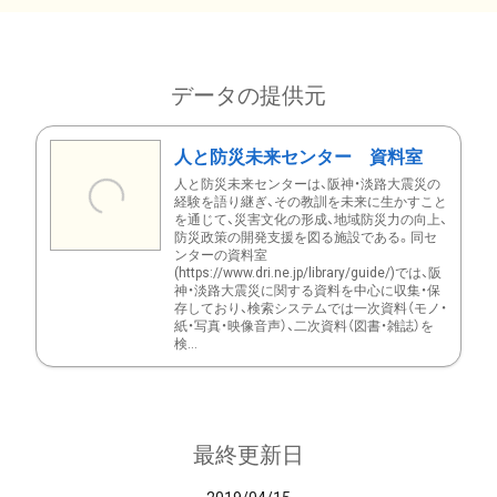
データの提供元
人と防災未来センター 資料室
人と防災未来センターは、阪神・淡路大震災の
経験を語り継ぎ、その教訓を未来に生かすこと
を通じて、災害文化の形成、地域防災力の向上、
防災政策の開発支援を図る施設である。同セ
ンターの資料室
(https://www.dri.ne.jp/library/guide/)では、阪
神・淡路大震災に関する資料を中心に収集・保
存しており、検索システムでは一次資料（モノ・
紙・写真・映像音声）、二次資料（図書・雑誌）を
検...
最終更新日