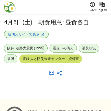
本文に飛ぶ
ヘルプ
English
4月6日(土) 朝食用意･昼食各自
提供元サイトで表示
阪神・淡路大震災 (1995)
震災への備え
被災状況
復興
収録:人と防災未来センター 資料室
メタデータ