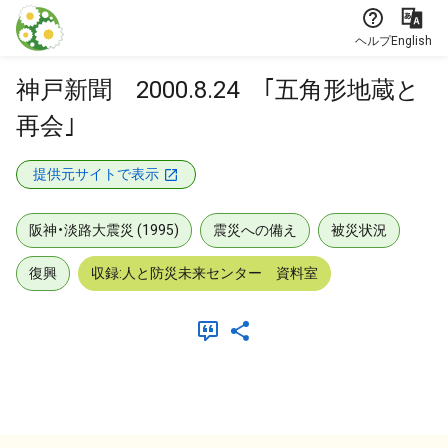
本文に飛ぶ
ヘルプ
English
神戸新聞 2000.8.24 ｢五角形地蔵と
再会｣
提供元サイトで表示
阪神・淡路大震災 (1995)
震災への備え
被災状況
復興
収録:人と防災未来センター 資料室
メタデータ