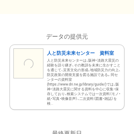
データの提供元
人と防災未来センター 資料室
人と防災未来センターは、阪神・淡路大震災の
経験を語り継ぎ、その教訓を未来に生かすこと
を通じて、災害文化の形成、地域防災力の向上、
防災政策の開発支援を図る施設である。同セ
ンターの資料室
(https://www.dri.ne.jp/library/guide/)では、阪
神・淡路大震災に関する資料を中心に収集・保
存しており、検索システムでは一次資料（モノ・
紙・写真・映像音声）、二次資料（図書・雑誌）を
検...
最終更新日