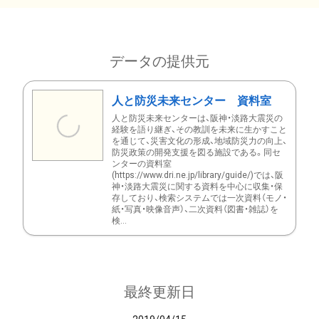
データの提供元
人と防災未来センター 資料室
人と防災未来センターは、阪神・淡路大震災の
経験を語り継ぎ、その教訓を未来に生かすこと
を通じて、災害文化の形成、地域防災力の向上、
防災政策の開発支援を図る施設である。同セ
ンターの資料室
(https://www.dri.ne.jp/library/guide/)では、阪
神・淡路大震災に関する資料を中心に収集・保
存しており、検索システムでは一次資料（モノ・
紙・写真・映像音声）、二次資料（図書・雑誌）を
検...
最終更新日