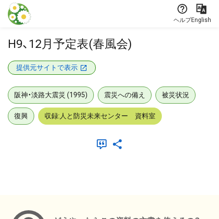
本文に飛ぶ
ヘルプ
English
H9、12月予定表(春風会)
提供元サイトで表示
阪神・淡路大震災 (1995)
震災への備え
被災状況
復興
収録:人と防災未来センター 資料室
メタデータ