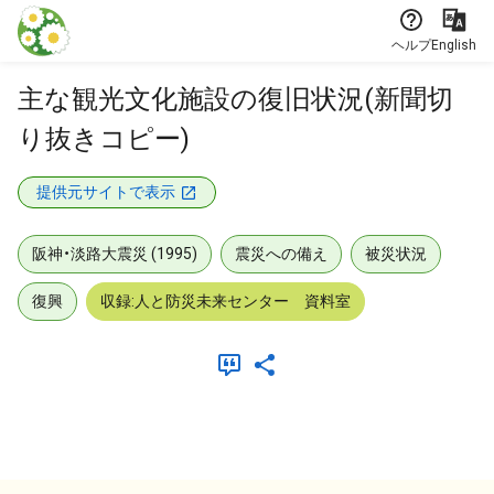
本文に飛ぶ
ヘルプ
English
主な観光文化施設の復旧状況(新聞切
り抜きコピー)
提供元サイトで表示
阪神・淡路大震災 (1995)
震災への備え
被災状況
復興
収録:人と防災未来センター 資料室
メタデータ