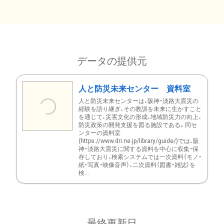
データの提供元
人と防災未来センター 資料室
人と防災未来センターは、阪神・淡路大震災の
経験を語り継ぎ、その教訓を未来に生かすこと
を通じて、災害文化の形成、地域防災力の向上、
防災政策の開発支援を図る施設である。同セ
ンターの資料室
(https://www.dri.ne.jp/library/guide/)では、阪
神・淡路大震災に関する資料を中心に収集・保
存しており、検索システムでは一次資料（モノ・
紙・写真・映像音声）、二次資料（図書・雑誌）を
検...
最終更新日