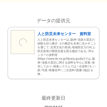
データの提供元
人と防災未来センター 資料室
人と防災未来センターは、阪神・淡路大震災の
経験を語り継ぎ、その教訓を未来に生かすこと
を通じて、災害文化の形成、地域防災力の向上、
防災政策の開発支援を図る施設である。同セ
ンターの資料室
(https://www.dri.ne.jp/library/guide/)では、阪
神・淡路大震災に関する資料を中心に収集・保
存しており、検索システムでは一次資料（モノ・
紙・写真・映像音声）、二次資料（図書・雑誌）を
検...
最終更新日