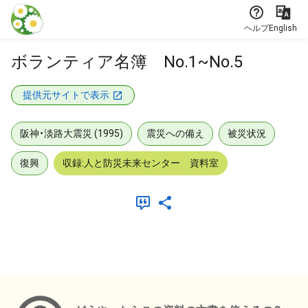
本文に飛ぶ
ヘルプ
English
ボランティア名簿 No.1~No.5
提供元サイトで表示
阪神・淡路大震災 (1995)
震災への備え
被災状況
復興
収録:人と防災未来センター 資料室
メタデータ