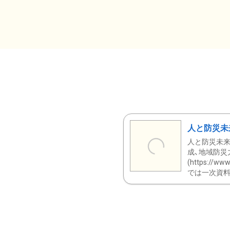
人と防災未
人と防災未来
成、地域防災
(https:/
では一次資料（