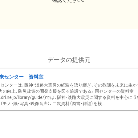
確認ください。
データの提供元
来センター 資料室
センターは、阪神・淡路大震災の経験を語り継ぎ、その教訓を未来に生か
力の向上、防災政策の開発支援を図る施設である。同センターの資料室
/www.dri.ne.jp/library/guide/)では、阪神・淡路大震災に関する資料
モノ・紙・写真・映像音声）、二次資料（図書・雑誌）を検...