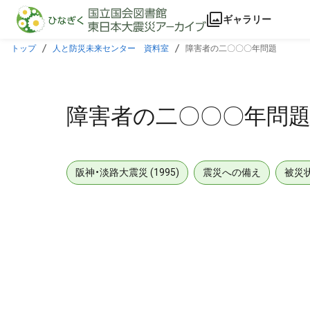
本文に飛ぶ
ギャラリー
トップ
人と防災未来センター 資料室
障害者の二〇〇〇年問題
障害者の二〇〇〇年問
阪神・淡路大震災 (1995)
震災への備え
被災
メタデータ