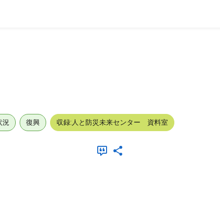
題
状況
復興
収録:人と防災未来センター 資料室