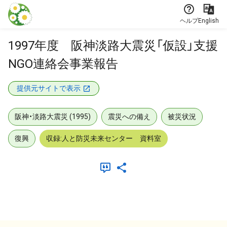
本文に飛ぶ
ヘルプ
English
1997年度 阪神淡路大震災「仮設」支援
NGO連絡会事業報告
提供元サイトで表示
阪神・淡路大震災 (1995)
震災への備え
被災状況
復興
収録:人と防災未来センター 資料室
メタデータ