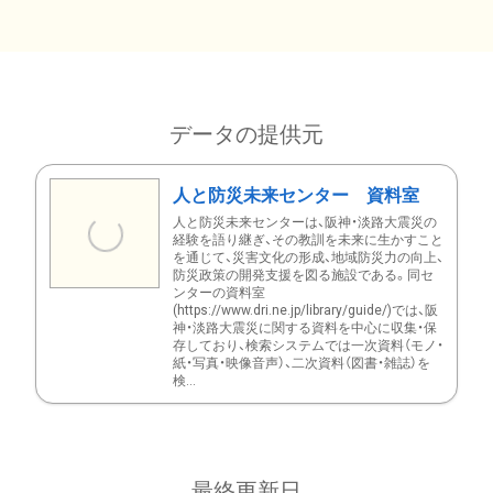
データの提供元
人と防災未来センター 資料室
人と防災未来センターは、阪神・淡路大震災の
経験を語り継ぎ、その教訓を未来に生かすこと
を通じて、災害文化の形成、地域防災力の向上、
防災政策の開発支援を図る施設である。同セ
ンターの資料室
(https://www.dri.ne.jp/library/guide/)では、阪
神・淡路大震災に関する資料を中心に収集・保
存しており、検索システムでは一次資料（モノ・
紙・写真・映像音声）、二次資料（図書・雑誌）を
検...
最終更新日