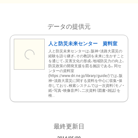
データの提供元
人と防災未来センター 資料室
人と防災未来センターは、阪神・淡路大震災の
経験を語り継ぎ、その教訓を未来に生かすこと
を通じて、災害文化の形成、地域防災力の向上、
防災政策の開発支援を図る施設である。同セ
ンターの資料室
(https://www.dri.ne.jp/library/guide/)では、阪
神・淡路大震災に関する資料を中心に収集・保
存しており、検索システムでは一次資料（モノ・
紙・写真・映像音声）、二次資料（図書・雑誌）を
検...
最終更新日