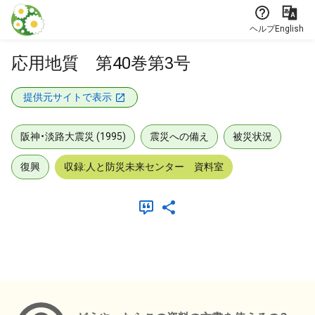
本文に飛ぶ
ヘルプ
English
応用地質 第40巻第3号
提供元サイトで表示
阪神・淡路大震災 (1995)
震災への備え
被災状況
復興
収録:人と防災未来センター 資料室
メタデータ