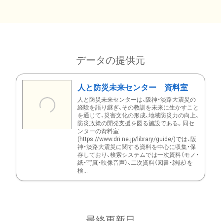
データの提供元
人と防災未来センター 資料室
人と防災未来センターは、阪神・淡路大震災の
経験を語り継ぎ、その教訓を未来に生かすこと
を通じて、災害文化の形成、地域防災力の向上、
防災政策の開発支援を図る施設である。同セ
ンターの資料室
(https://www.dri.ne.jp/library/guide/)では、阪
神・淡路大震災に関する資料を中心に収集・保
存しており、検索システムでは一次資料（モノ・
紙・写真・映像音声）、二次資料（図書・雑誌）を
検...
最終更新日