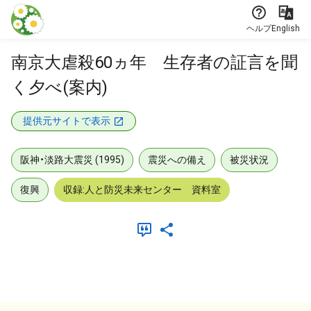
本文に飛ぶ
ヘルプ
English
南京大虐殺60ヵ年 生存者の証言を聞
く夕べ(案内)
提供元サイトで表示
阪神・淡路大震災 (1995)
震災への備え
被災状況
復興
収録:人と防災未来センター 資料室
メタデータ