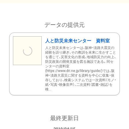
データの提供元
人と防災未来センター 資料室
人と防災未来センターは、阪神・淡路大震災の
経験を語り継ぎ、その教訓を未来に生かすこと
を通じて、災害文化の形成、地域防災力の向上、
防災政策の開発支援を図る施設である。同セ
ンターの資料室
(https://www.dri.ne.jp/library/guide/)では、阪
神・淡路大震災に関する資料を中心に収集・保
存しており、検索システムでは一次資料（モノ・
紙・写真・映像音声）、二次資料（図書・雑誌）を
検...
最終更新日