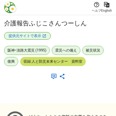
本文に飛ぶ
ヘルプ
English
介護報告ふじこさんつーしん
提供元サイトで表示
阪神・淡路大震災 (1995)
震災への備え
被災状況
復興
収録:人と防災未来センター 資料室
メタデータ