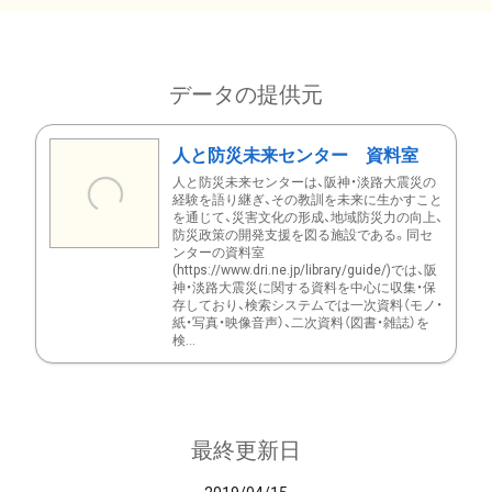
データの提供元
人と防災未来センター 資料室
人と防災未来センターは、阪神・淡路大震災の
経験を語り継ぎ、その教訓を未来に生かすこと
を通じて、災害文化の形成、地域防災力の向上、
防災政策の開発支援を図る施設である。同セ
ンターの資料室
(https://www.dri.ne.jp/library/guide/)では、阪
神・淡路大震災に関する資料を中心に収集・保
存しており、検索システムでは一次資料（モノ・
紙・写真・映像音声）、二次資料（図書・雑誌）を
検...
最終更新日