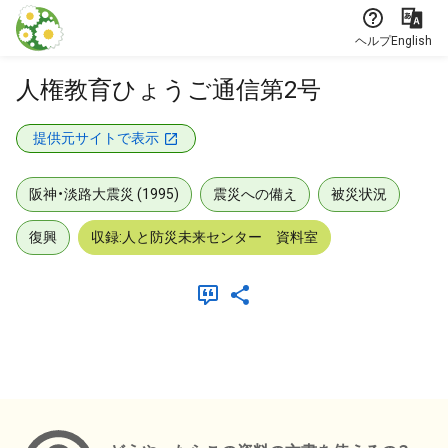
本文に飛ぶ
ヘルプ
English
人権教育ひょうご通信第2号
提供元サイトで表示
阪神・淡路大震災 (1995)
震災への備え
被災状況
復興
収録:人と防災未来センター 資料室
メタデータ