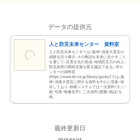
データの提供元
人と防災未来センター 資料室
人と防災未来センターは、阪神・淡路大震災の
経験を語り継ぎ、その教訓を未来に生かすこと
を通じて、災害文化の形成、地域防災力の向上、
防災政策の開発支援を図る施設である。同セ
ンターの資料室
(https://www.dri.ne.jp/library/guide/)では、阪
神・淡路大震災に関する資料を中心に収集・保
存しており、検索システムでは一次資料（モノ・
紙・写真・映像音声）、二次資料（図書・雑誌）を
検...
最終更新日