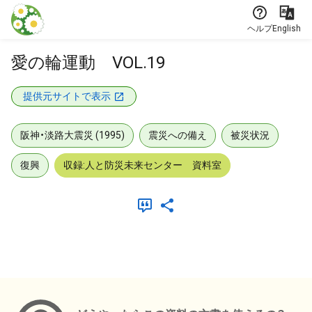
本文に飛ぶ
ヘルプ
English
愛の輪運動 VOL.19
提供元サイトで表示
阪神・淡路大震災 (1995)
震災への備え
被災状況
復興
収録:人と防災未来センター 資料室
メタデータ