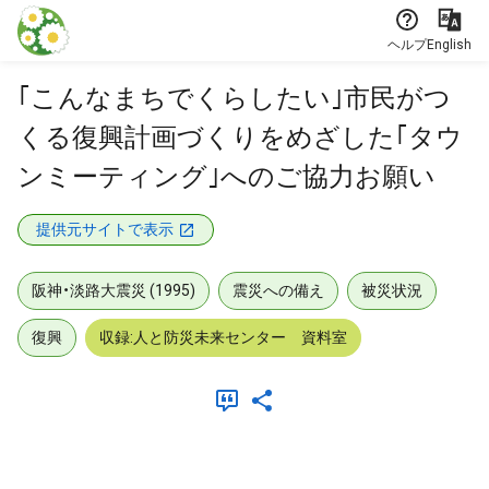
本文に飛ぶ
ヘルプ
English
｢こんなまちでくらしたい｣市民がつ
くる復興計画づくりをめざした｢タウ
ンミーティング｣へのご協力お願い
提供元サイトで表示
阪神・淡路大震災 (1995)
震災への備え
被災状況
復興
収録:人と防災未来センター 資料室