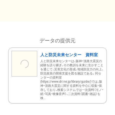
データの提供元
人と防災未来センター 資料室
人と防災未来センターは、阪神・淡路大震災の
経験を語り継ぎ、その教訓を未来に生かすこと
を通じて、災害文化の形成、地域防災力の向上、
防災政策の開発支援を図る施設である。同セ
ンターの資料室
(https://www.dri.ne.jp/library/guide/)では、阪
神・淡路大震災に関する資料を中心に収集・保
存しており、検索システムでは一次資料（モノ・
紙・写真・映像音声）、二次資料（図書・雑誌）を
検...