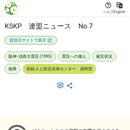
本文に飛ぶ
ヘルプ
English
KSKP 連盟ニュース No.7
提供元サイトで表示
阪神・淡路大震災 (1995)
震災への備え
被災状況
復興
収録:人と防災未来センター 資料室
メタデータ