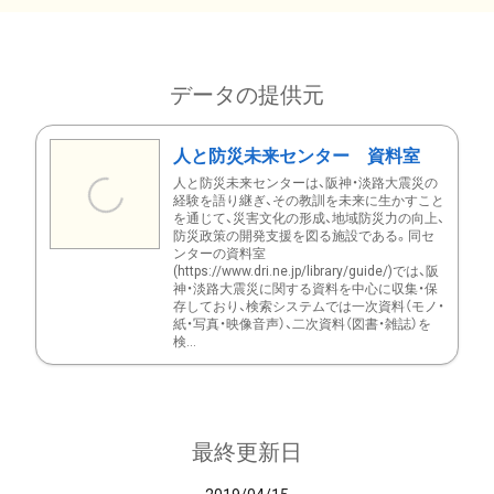
データの提供元
人と防災未来センター 資料室
人と防災未来センターは、阪神・淡路大震災の
経験を語り継ぎ、その教訓を未来に生かすこと
を通じて、災害文化の形成、地域防災力の向上、
防災政策の開発支援を図る施設である。同セ
ンターの資料室
(https://www.dri.ne.jp/library/guide/)では、阪
神・淡路大震災に関する資料を中心に収集・保
存しており、検索システムでは一次資料（モノ・
紙・写真・映像音声）、二次資料（図書・雑誌）を
検...
最終更新日