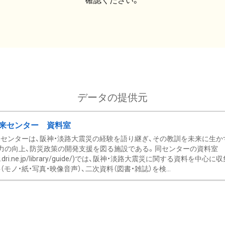
確認ください。
データの提供元
来センター 資料室
センターは、阪神・淡路大震災の経験を語り継ぎ、その教訓を未来に生か
力の向上、防災政策の開発支援を図る施設である。同センターの資料室
/www.dri.ne.jp/library/guide/)では、阪神・淡路大震災に関する資料
モノ・紙・写真・映像音声）、二次資料（図書・雑誌）を検...