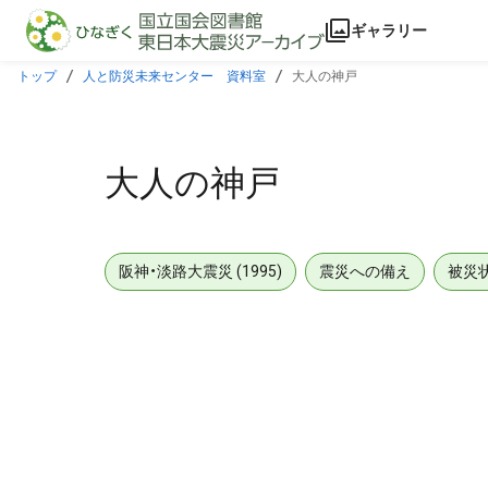
本文に飛ぶ
ギャラリー
トップ
人と防災未来センター 資料室
大人の神戸
大人の神戸
阪神・淡路大震災 (1995)
震災への備え
被災
メタデータ