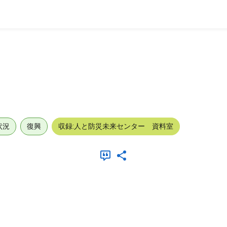
状況
復興
収録:人と防災未来センター 資料室