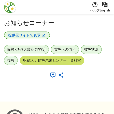
本文に飛ぶ
ヘルプ
English
お知らせコーナー
提供元サイトで表示
阪神・淡路大震災 (1995)
震災への備え
被災状況
復興
収録:人と防災未来センター 資料室
メタデータ