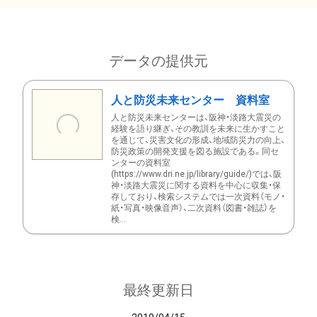
データの提供元
人と防災未来センター 資料室
人と防災未来センターは、阪神・淡路大震災の
経験を語り継ぎ、その教訓を未来に生かすこと
を通じて、災害文化の形成、地域防災力の向上、
防災政策の開発支援を図る施設である。同セ
ンターの資料室
(https://www.dri.ne.jp/library/guide/)では、阪
神・淡路大震災に関する資料を中心に収集・保
存しており、検索システムでは一次資料（モノ・
紙・写真・映像音声）、二次資料（図書・雑誌）を
検...
最終更新日